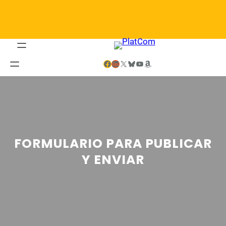
Saltar
al
contenido
Facebook
LinkedIn
X
Bluesky
YouTube
Amazon
FORMULARIO PARA PUBLICAR
Y ENVIAR