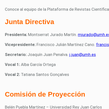
Conoce al equipo de la Plataforma de Revistas Científi
Junta Directiva
Presidenta:
Montserrat Jurado Martín.
mjurado@umh.e
Vicepresidente:
Francisco Julián Martínez Cano.
franci
Secretario:
Joaquín Juan Penalva.
j.juan@umh.es
Vocal 1:
Alba García Ortega
Vocal 2:
Tatiana Santos Gonçalves
Comisión de Proyección
Belén Puebla Martínez – Universidad Rey Juan Carlos