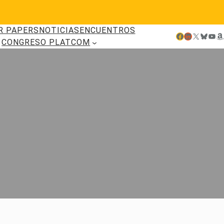
R PAPERS
NOTICIAS
ENCUENTROS
Facebook
LinkedIn
X
Bluesky
YouTube
Amazon
CONGRESO PLATCOM