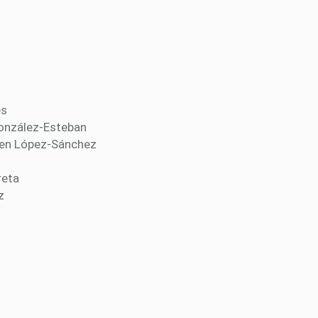
es
González-Esteban
rmen López-Sánchez
reta
z