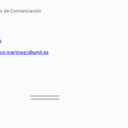
cas de Comunicación.
s
sco.martinezc@umh.es