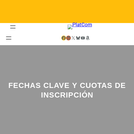
Saltar
al
contenido
Facebook
LinkedIn
X
Bluesky
YouTube
Amazon
FECHAS CLAVE Y CUOTAS DE
INSCRIPCIÓN