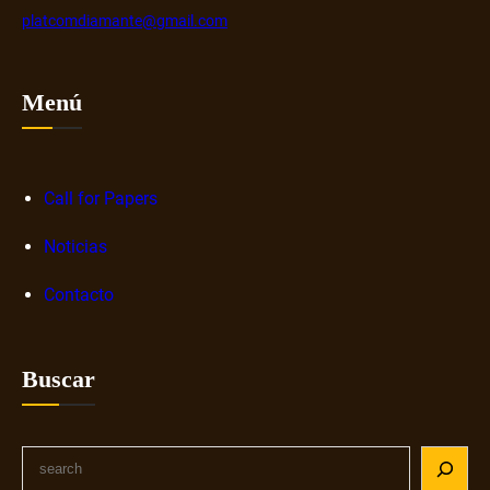
platcomdiamante@gmail.com
Menú
Call for Papers
Noticias
Contacto
Buscar
S
e