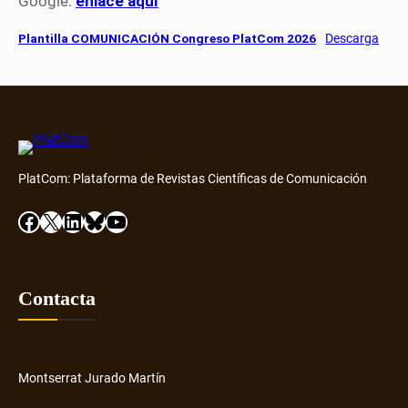
Google:
enlace aquí
Plantilla COMUNICACIÓN Congreso PlatCom 2026
Descarga
PlatCom: Plataforma de Revistas Científicas de Comunicación
Facebook
X
LinkedIn
Bluesky
YouTube
Contacta
Montserrat Jurado Martín