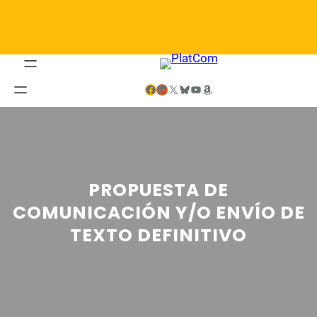
Saltar
al
contenido
Facebook
LinkedIn
X
Bluesky
YouTube
Amazon
PROPUESTA DE
COMUNICACIÓN Y/O ENVÍO DE
TEXTO DEFINITIVO