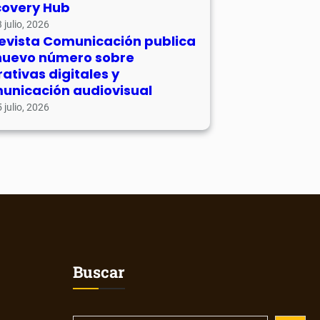
covery Hub
 julio, 2026
revista Comunicación publica
nuevo número sobre
rativas digitales y
unicación audiovisual
 julio, 2026
Buscar