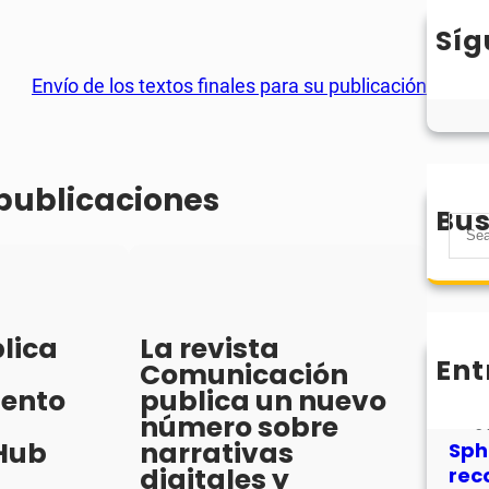
Síg
Envío de los textos finales para su publicación
 publicaciones
Bus
S
e
a
r
c
lica
La revista
h
Ent
Comunicación
MHJ
iento
publica un nuevo
núm
número sobre
31
Hub
narrativas
Sph
digitales y
rec