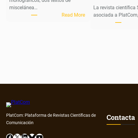
monográficos, dos textos de
miscelánea…
La revista científica
:
Read More
asociada a PlatCom,
M
H
J
o
u
r
n
a
l
p
u
b
l
Contacta
PlatCom: Plataforma de Revistas Científicas de
i
Comunicación
c
a
Facebook
X
LinkedIn
Bluesky
YouTube