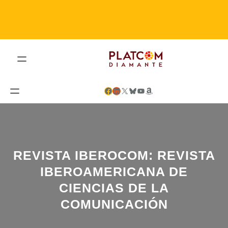
Saltar
al
contenido
Facebook
LinkedIn
X
Bluesky
YouTube
Amazon
REVISTA IBEROCOM: REVISTA
IBEROAMERICANA DE
CIENCIAS DE LA
COMUNICACIÓN