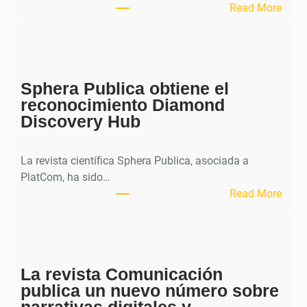
:
Read More
M
H
J
o
Sphera Publica obtiene el
u
reconocimiento Diamond
r
Discovery Hub
n
a
l
La revista científica Sphera Publica, asociada a
p
PlatCom, ha sido…
u
:
Read More
b
S
l
p
i
h
c
e
a
La revista Comunicación
r
e
publica un nuevo número sobre
a
l
narrativas digitales y