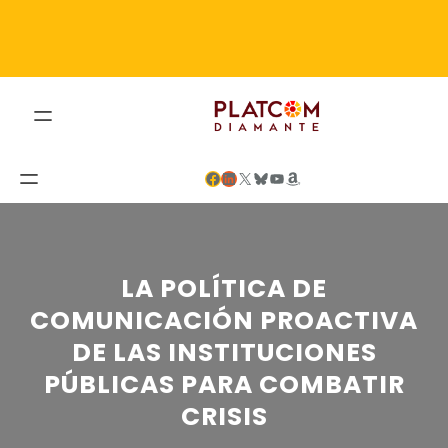
Saltar
al
contenido
Facebook
LinkedIn
X
Bluesky
YouTube
Amazon
LA POLÍTICA DE
COMUNICACIÓN PROACTIVA
DE LAS INSTITUCIONES
PÚBLICAS PARA COMBATIR
CRISIS