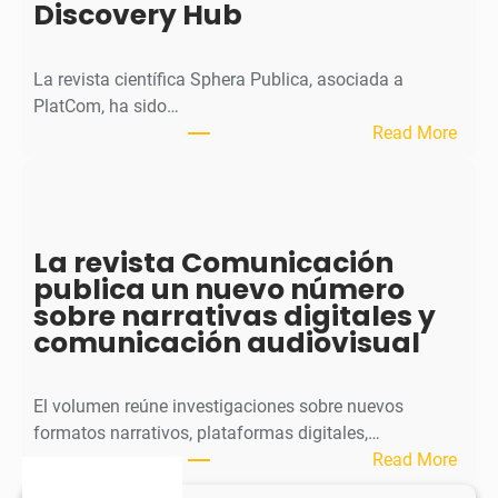
Discovery Hub
n
a
l
La revista científica Sphera Publica, asociada a
p
PlatCom, ha sido…
u
:
Read More
b
S
l
p
i
h
c
e
La revista Comunicación
a
r
publica un nuevo número
e
a
sobre narrativas digitales y
l
P
comunicación audiovisual
s
u
e
b
g
l
El volumen reúne investigaciones sobre nuevos
u
i
formatos narrativos, plataformas digitales,…
n
c
:
Read More
d
a
L
o