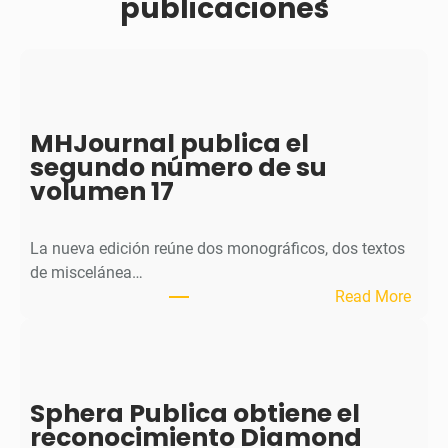
publicaciones
MHJournal publica el
segundo número de su
volumen 17
La nueva edición reúne dos monográficos, dos textos
de miscelánea…
:
Read More
M
H
J
o
Sphera Publica obtiene el
u
reconocimiento Diamond
r