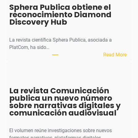
o
Sphera Publica obtiene el
u
reconocimiento Diamond
r
Discovery Hub
n
a
l
La revista científica Sphera Publica, asociada a
p
PlatCom, ha sido…
u
:
Read More
b
S
l
p
i
h
c
e
La revista Comunicación
a
r
publica un nuevo número
e
a
sobre narrativas digitales y
l
P
comunicación audiovisual
s
u
e
b
g
l
El volumen reúne investigaciones sobre nuevos
u
i
formatos narrativos, plataformas digitales,…