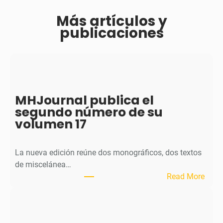
Más artículos y
publicaciones
MHJournal publica el
segundo número de su
volumen 17
La nueva edición reúne dos monográficos, dos textos
de miscelánea…
:
Read More
M
H
J