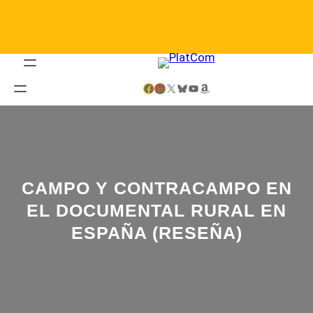
Saltar
al
contenido
Facebook
LinkedIn
X
Bluesky
YouTube
Amazon
CAMPO Y CONTRACAMPO EN
EL DOCUMENTAL RURAL EN
ESPAÑA (RESEÑA)