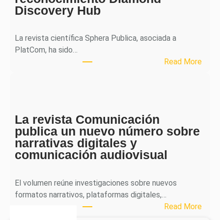
Discovery Hub
n
a
l
La revista científica Sphera Publica, asociada a
p
PlatCom, ha sido…
u
:
Read More
b
S
l
p
i
h
c
e
a
La revista Comunicación
r
e
publica un nuevo número sobre
a
l
narrativas digitales y
P
s
comunicación audiovisual
u
e
b
g
l
El volumen reúne investigaciones sobre nuevos
u
i
formatos narrativos, plataformas digitales,…
n
c
:
Read More
d
a
L