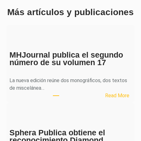
Más artículos y publicaciones
MHJournal publica el segundo
número de su volumen 17
La nueva edición reúne dos monográficos, dos textos
de miscelánea…
:
Read More
M
H
J
o
Sphera Publica obtiene el
u
reconocimiento Diamond
r