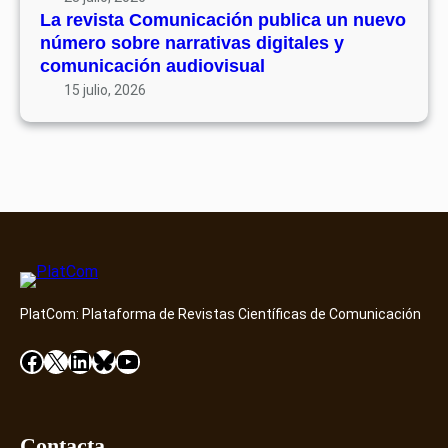
ó
7
La revista Comunicación publica un nuevo
e
n
número sobre narrativas digitales y
n
p
comunicación audiovisual
t
u
15 julio, 2026
o
b
D
l
i
i
a
c
m
a
o
u
n
n
d
n
D
u
i
PlatCom: Plataforma de Revistas Científicas de Comunicación
e
s
v
Facebook
X
LinkedIn
Bluesky
YouTube
c
o
o
n
v
ú
e
m
Contacta