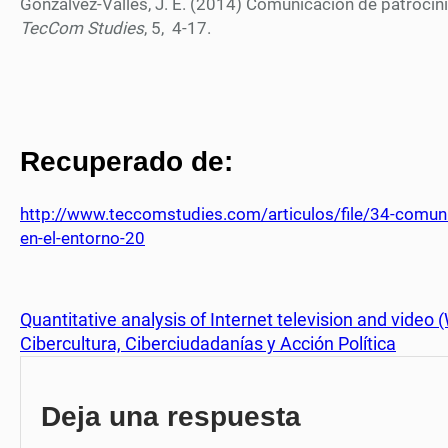
Gonzálvez-Vallés, J. E. (2014) Comunicación de patrocinio
TecCom Studies
, 5, 4-17.
Recuperado de:
http://www.teccomstudies.com/articulos/file/34-comunic
en-el-entorno-20
Quantitative analysis of Internet television and video
Cibercultura, Ciberciudadanías y Acción Política
Deja una respuesta