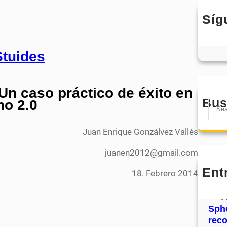
Síg
Un caso práctico de éxito en
Bus
no 2.0
S
e
a
Juan Enrique Gonzálvez Vallés
r
juanen2012@gmail.com
c
h
Ent
18. Febrero 2014
MHJ
núm
31
Sphe
rec