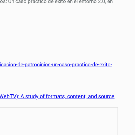
s: Un caso práctico de éxito en el entorno 2.0, en
acion-de-patrocinios-un-caso-practico-de-exito-
 (WebTV): A study of formats, content, and source