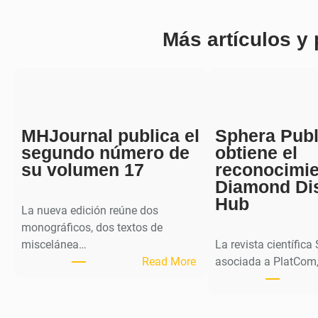
Más artículos y
MHJournal publica el
Sphera Publ
segundo número de
obtiene el
su volumen 17
reconocimi
Diamond Di
Hub
La nueva edición reúne dos
monográficos, dos textos de
miscelánea…
La revista científica
:
Read More
asociada a PlatCom,
M
H
J