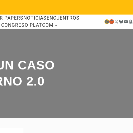
R PAPERS
NOTICIAS
ENCUENTROS
Facebook
LinkedIn
X
Bluesky
YouTube
Amazon
CONGRESO PLATCOM
UN CASO
NO 2.0