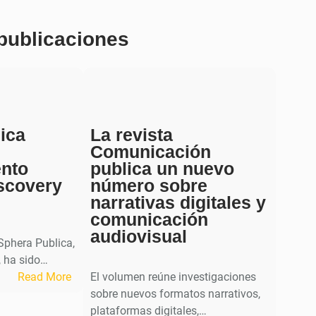
 publicaciones
ica
La revista
Comunicación
ento
publica un nuevo
scovery
número sobre
narrativas digitales y
comunicación
audiovisual
 Sphera Publica,
 ha sido…
:
Read More
El volumen reúne investigaciones
S
sobre nuevos formatos narrativos,
p
plataformas digitales,…