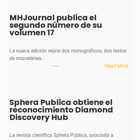
MHJournal publica el
segundo número de su
volumen 17
La nueva edición reúne dos monográficos, dos textos
de miscelánea…
:
Read More
M
H
J
o
Sphera Publica obtiene el
u
reconocimiento Diamond
r
Discovery Hub
n
a
l
La revista científica Sphera Publica, asociada a