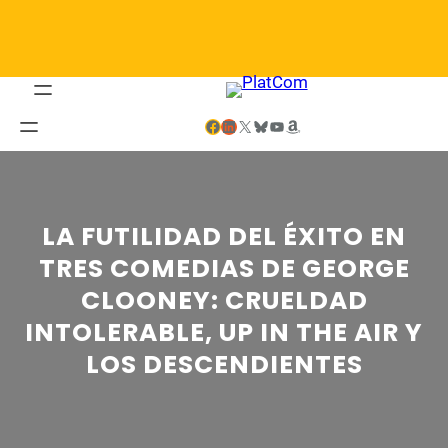
Saltar
al
contenido
Facebook
LinkedIn
X
Bluesky
YouTube
Amazon
LA FUTILIDAD DEL ÉXITO EN
TRES COMEDIAS DE GEORGE
CLOONEY: CRUELDAD
INTOLERABLE, UP IN THE AIR Y
LOS DESCENDIENTES