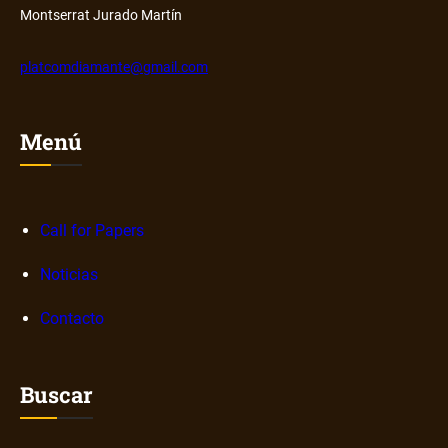
b
o
Montserrat Jurado Martín
b
r
platcomdiamante@gmail.com
e
n
a
Menú
r
r
a
Call for Papers
t
i
Noticias
v
a
Contacto
s
d
i
Buscar
g
i
t