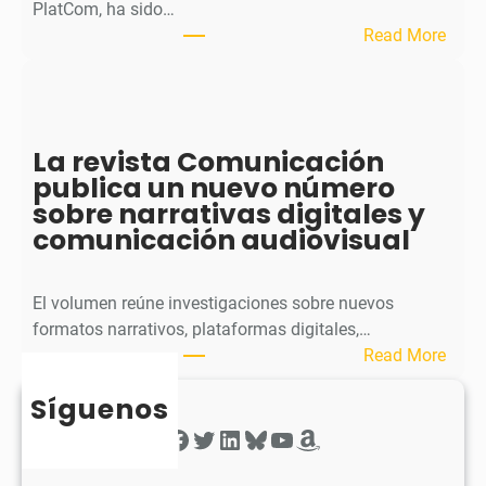
p
PlatCom, ha sido…
u
:
Read More
b
S
l
p
i
h
c
e
La revista Comunicación
a
r
publica un nuevo número
e
a
sobre narrativas digitales y
l
P
comunicación audiovisual
s
u
e
b
g
l
El volumen reúne investigaciones sobre nuevos
u
i
formatos narrativos, plataformas digitales,…
n
c
:
Read More
d
a
L
o
o
Síguenos
a
n
b
r
Facebook
Twitter
LinkedIn
Bluesky
YouTube
Amazon
ú
t
e
m
i
v