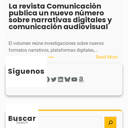
La revista Comunicación
a
r
publica un nuevo número
e
a
sobre narrativas digitales y
l
P
comunicación audiovisual
s
u
e
b
g
l
El volumen reúne investigaciones sobre nuevos
u
i
formatos narrativos, plataformas digitales,…
n
c
:
Read More
d
a
L
o
o
Síguenos
a
n
b
r
Facebook
Twitter
LinkedIn
Bluesky
YouTube
Amazon
ú
t
e
m
i
v
e
e
i
r
n
s
o
e
t
d
Buscar
e
a
S
e
l
C
e