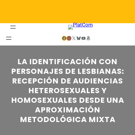
Saltar
al
contenido
Facebook
LinkedIn
X
Bluesky
YouTube
Amazon
LA IDENTIFICACIÓN CON
PERSONAJES DE LESBIANAS:
RECEPCIÓN DE AUDIENCIAS
HETEROSEXUALES Y
HOMOSEXUALES DESDE UNA
APROXIMACIÓN
METODOLÓGICA MIXTA