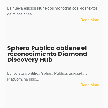
La nueva edición reúne dos monográficos, dos textos
de miscelánea…
:
Read More
M
H
J
o
Sphera Publica obtiene el
u
reconocimiento Diamond
r
Discovery Hub
n
a
l
La revista científica Sphera Publica, asociada a
p
PlatCom, ha sido…
u
:
Read More
b
S
l
p
i
h
c
e