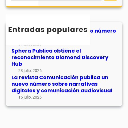
s
r
o
a
u
e
m
r
v
c
u
c
o
o
n
h
Entradas populares
l
n
MHJournal publica el segundo número
i
u
de su volumen 17
o
c
m
c
31 julio, 2026
a
e
Sphera Publica obtiene el
i
c
n
reconocimiento Diamond Discovery
m
i
1
Hub
i
ó
7
e
23 julio, 2026
n
La revista Comunicación publica un
n
p
nuevo número sobre narrativas
t
u
digitales y comunicación audiovisual
o
b
15 julio, 2026
D
l
i
i
a
c
m
a
o
u