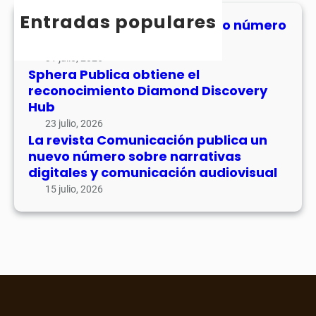
o
o
n
h
Entradas populares
l
n
MHJournal publica el segundo número
i
u
de su volumen 17
o
c
m
c
31 julio, 2026
a
e
Sphera Publica obtiene el
i
c
n
reconocimiento Diamond Discovery
m
i
1
Hub
i
ó
7
e
23 julio, 2026
n
La revista Comunicación publica un
n
p
nuevo número sobre narrativas
t
u
digitales y comunicación audiovisual
o
b
15 julio, 2026
D
l
i
i
a
c
m
a
o
u
n
n
d
n
D
u