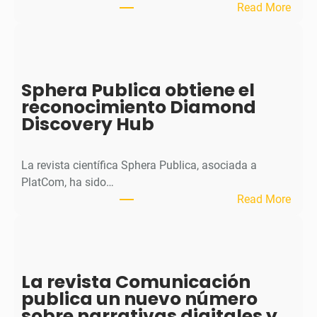
:
Read More
M
H
J
o
Sphera Publica obtiene el
u
reconocimiento Diamond
r
Discovery Hub
n
a
l
La revista científica Sphera Publica, asociada a
p
PlatCom, ha sido…
u
:
Read More
b
S
l
p
i
h
c
e
La revista Comunicación
a
r
publica un nuevo número
e
a
sobre narrativas digitales y
l