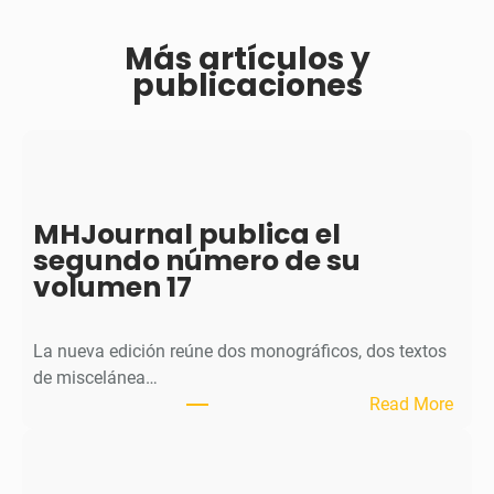
Más artículos y
publicaciones
MHJournal publica el
segundo número de su
volumen 17
La nueva edición reúne dos monográficos, dos textos
de miscelánea…
:
Read More
M
H
J