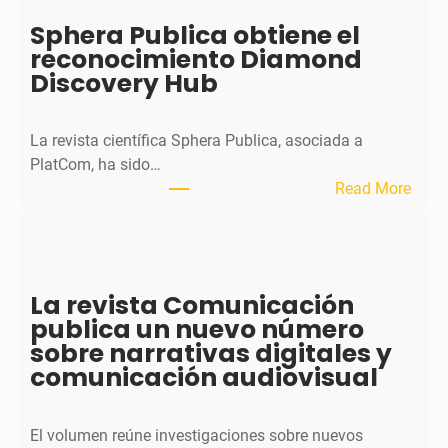
o
Sphera Publica obtiene el
u
reconocimiento Diamond
r
Discovery Hub
n
a
l
La revista científica Sphera Publica, asociada a
p
PlatCom, ha sido…
u
:
Read More
b
S
l
p
i
h
c
e
La revista Comunicación
a
r
publica un nuevo número
e
a
sobre narrativas digitales y
l
P
comunicación audiovisual
s
u
e
b
g
l
El volumen reúne investigaciones sobre nuevos
u