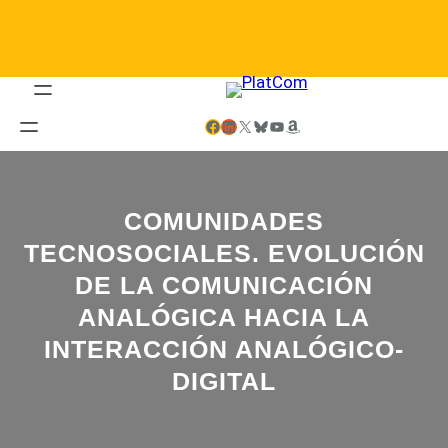
Saltar
al
contenido
Facebook
LinkedIn
X
Bluesky
YouTube
Amazon
COMUNIDADES
TECNOSOCIALES. EVOLUCIÓN
DE LA COMUNICACIÓN
ANALÓGICA HACIA LA
INTERACCIÓN ANALÓGICO-
DIGITAL