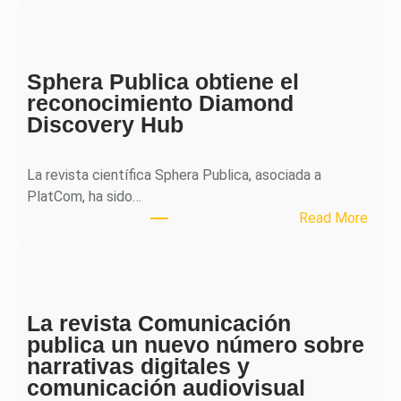
H
J
o
Sphera Publica obtiene el
u
reconocimiento Diamond
r
Discovery Hub
n
a
l
La revista científica Sphera Publica, asociada a
p
PlatCom, ha sido…
u
:
Read More
b
S
l
p
i
h
c
e
a
La revista Comunicación
r
e
publica un nuevo número sobre
a
l
narrativas digitales y
P
s
comunicación audiovisual
u