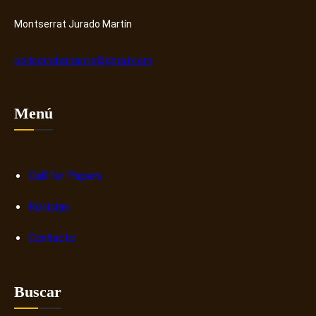
H
o
u
s
Montserrat Jurado Martín
b
o
b
platcomdiamante@gmail.com
r
e
n
Menú
a
r
r
a
Call for Papers
t
Noticias
i
v
Contacto
a
s
d
Buscar
i
g