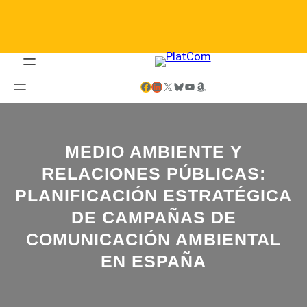
Saltar
al
contenido
Facebook
LinkedIn
X
Bluesky
YouTube
Amazon
MEDIO AMBIENTE Y
RELACIONES PÚBLICAS:
PLANIFICACIÓN ESTRATÉGICA
DE CAMPAÑAS DE
COMUNICACIÓN AMBIENTAL
EN ESPAÑA