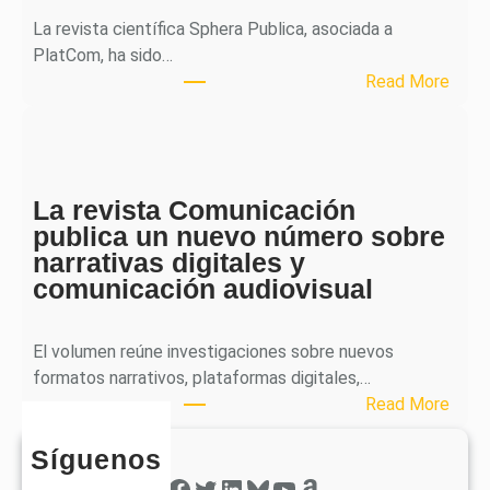
l
La revista científica Sphera Publica, asociada a
p
PlatCom, ha sido…
u
:
Read More
b
S
l
p
i
h
c
e
a
La revista Comunicación
r
e
publica un nuevo número sobre
a
l
narrativas digitales y
P
s
comunicación audiovisual
u
e
b
g
l
El volumen reúne investigaciones sobre nuevos
u
i
formatos narrativos, plataformas digitales,…
n
c
:
Read More
d
a
L
o
o
Síguenos
a
n
b
r
Facebook
Twitter
LinkedIn
Bluesky
YouTube
Amazon