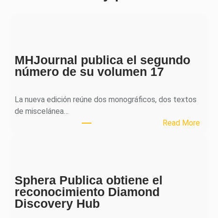
MHJournal publica el segundo
número de su volumen 17
La nueva edición reúne dos monográficos, dos textos
de miscelánea…
:
Read More
M
H
J
o
Sphera Publica obtiene el
u
reconocimiento Diamond
r
Discovery Hub
n
a