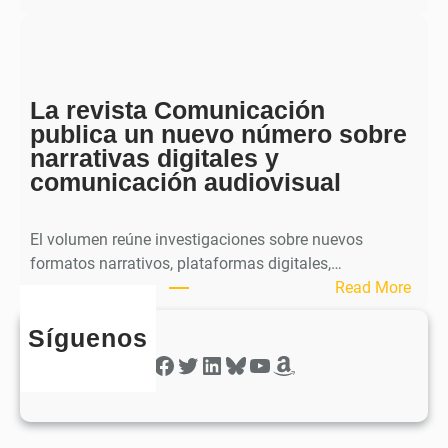
b
S
l
p
i
h
c
e
a
La revista Comunicación
r
e
publica un nuevo número sobre
a
l
narrativas digitales y
P
s
comunicación audiovisual
u
e
b
g
l
El volumen reúne investigaciones sobre nuevos
u
i
formatos narrativos, plataformas digitales,…
n
c
:
Read More
d
a
L
o
o
Síguenos
a
n
b
r
Facebook
Twitter
LinkedIn
Bluesky
YouTube
Amazon
ú
t
e
m
i
v
e
e
i
r
n