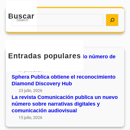
s
o
e
t
d
e
Buscar
a
S
e
l
C
e
s
r
o
a
u
e
m
r
v
c
u
c
o
o
n
h
l
Entradas populares
n
MHJournal publica el segundo número de
i
u
o
su volumen 17
c
m
c
31 julio, 2026
a
e
i
Sphera Publica obtiene el reconocimiento
c
n
Diamond Discovery Hub
m
i
1
i
23 julio, 2026
ó
7
La revista Comunicación publica un nuevo
e
n
número sobre narrativas digitales y
n
p
comunicación audiovisual
t
u
15 julio, 2026
o
b
D
l