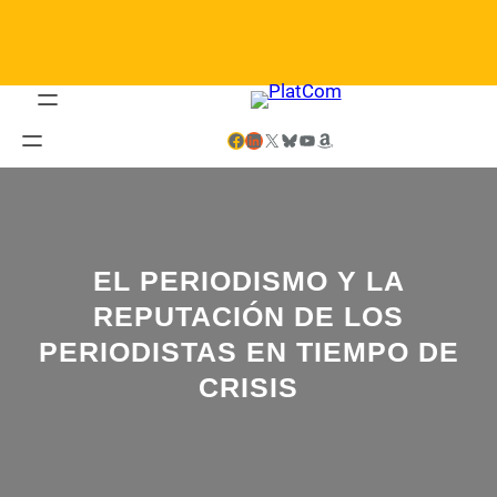
Saltar
al
contenido
Facebook
LinkedIn
X
Bluesky
YouTube
Amazon
EL PERIODISMO Y LA
REPUTACIÓN DE LOS
PERIODISTAS EN TIEMPO DE
CRISIS