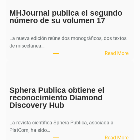
MHJournal publica el segundo
número de su volumen 17
La nueva edición reúne dos monográficos, dos textos
de miscelánea…
:
Read More
M
H
J
o
Sphera Publica obtiene el
u
reconocimiento Diamond
r
Discovery Hub
n
a
l
La revista científica Sphera Publica, asociada a
p
PlatCom, ha sido…
u
:
Read More