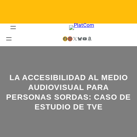
Saltar
al
contenido
Facebook
LinkedIn
X
Bluesky
YouTube
Amazon
LA ACCESIBILIDAD AL MEDIO
AUDIOVISUAL PARA
PERSONAS SORDAS: CASO DE
ESTUDIO DE TVE