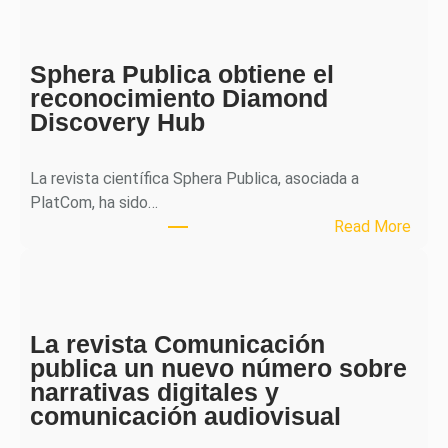
H
J
o
Sphera Publica obtiene el
u
reconocimiento Diamond
r
Discovery Hub
n
a
l
La revista científica Sphera Publica, asociada a
p
PlatCom, ha sido…
u
:
Read More
b
S
l
p
i
h
c
e
a
La revista Comunicación
r
e
publica un nuevo número sobre
a
l
narrativas digitales y
P
s
comunicación audiovisual
u
e
b