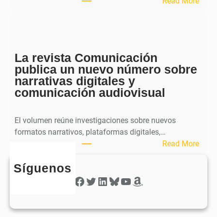
:
Read More
b
S
l
p
i
h
c
e
a
La revista Comunicación
r
e
publica un nuevo número sobre
a
l
narrativas digitales y
P
s
comunicación audiovisual
u
e
b
g
l
El volumen reúne investigaciones sobre nuevos
u
i
formatos narrativos, plataformas digitales,…
n
c
:
Read More
d
a
L
o
o
Síguenos
a
n
b
r
Facebook
Twitter
LinkedIn
Bluesky
YouTube
Amazon
ú
t
e
m
i
v
e
e
i