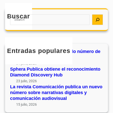
r
n
s
o
e
t
d
e
Buscar
a
S
e
l
C
e
s
r
o
a
u
e
m
r
v
c
u
c
o
o
n
h
l
Entradas populares
n
MHJournal publica el segundo número de
i
u
o
su volumen 17
c
m
c
31 julio, 2026
a
e
i
Sphera Publica obtiene el reconocimiento
c
n
Diamond Discovery Hub
m
i
1
i
23 julio, 2026
ó
7
La revista Comunicación publica un nuevo
e
n
número sobre narrativas digitales y
n
p
comunicación audiovisual
t
u
15 julio, 2026
o
b
D
l