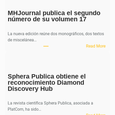
MHJournal publica el segundo
número de su volumen 17
La nueva edición reúne dos monográficos, dos textos
de miscelánea…
:
Read More
M
H
J
o
Sphera Publica obtiene el
u
reconocimiento Diamond
r
Discovery Hub
n
a
l
La revista científica Sphera Publica, asociada a
p
PlatCom, ha sido…
u