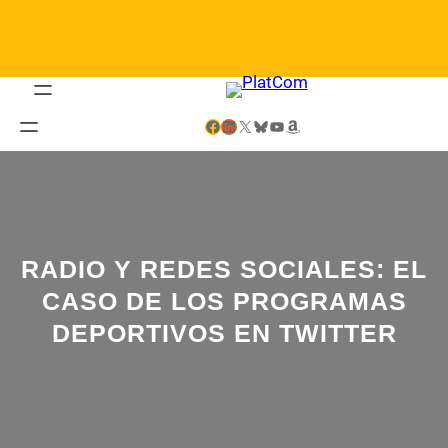
Saltar
al
contenido
Facebook
LinkedIn
X
Bluesky
YouTube
Amazon
RADIO Y REDES SOCIALES: EL
CASO DE LOS PROGRAMAS
DEPORTIVOS EN TWITTER