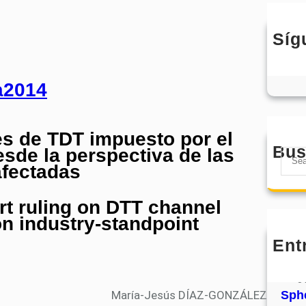
Síg
les de TDT impuesto por el
Bus
sde la perspectiva de las
S
fectadas
e
a
t ruling on DTT channel
r
on industry-standpoint
c
h
Ent
MHJ
núm
31
María-Jesús DÍAZ-GONZÁLEZ
Sphe