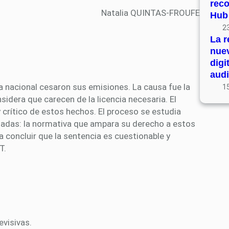
rec
Natalia QUINTAS-FROUFE
Hub
23
La r
nue
digi
audi
 nacional cesaron sus emisiones. La causa fue la
15
idera que carecen de la licencia necesaria. El
 y crítico de estos hechos. El proceso se estudia
ctadas: la normativa que ampara su derecho a estos
a concluir que la sentencia es cuestionable y
T.
evisivas.