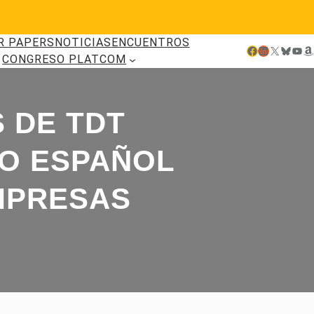
R PAPERS
NOTICIAS
ENCUENTROS
Facebook
LinkedIn
X
Bluesky
YouTube
Amazon
CONGRESO PLATCOM
S DE TDT
MO ESPAÑOL
MPRESAS