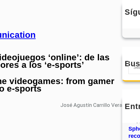
Síg
ideojuegos ‘online’: de las
Bus
res a los ‘e-sports’
S
e
ine videogames: from gamer
a
o e-sports
r
c
h
Ent
José Agustín Carrillo Vera
MHJ
núm
31
Sphe
rec