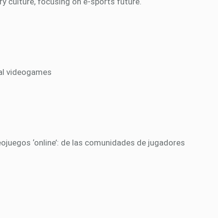
y culture, focusing on e-sports future.
ial videogames
deojuegos ‘online’: de las comunidades de jugadores