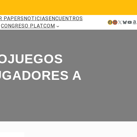
R PAPERS
NOTICIAS
ENCUENTROS
Facebook
LinkedIn
X
Bluesky
YouTube
Amazon
CONGRESO PLATCOM
EOJUEGOS
JUGADORES A