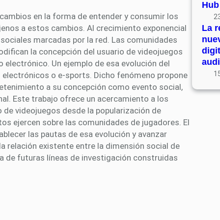
Hub
cambios en la forma de entender y consumir los
23
enos a estos cambios. Al crecimiento exponencial
La r
nue
s sociales marcadas por la red. Las comunidades
digi
difican la concepción del usuario de videojuegos
audi
o electrónico. Un ejemplo de esa evolución del
15
 electrónicos o e-sports. Dicho fenómeno propone
etenimiento a su concepción como evento social,
nal. Este trabajo ofrece un acercamiento a los
de videojuegos desde la popularización de
estos ejercen sobre las comunidades de jugadores. El
tablecer las pautas de esa evolución y avanzar
la relación existente entre la dimensión social de
ada de futuras líneas de investigación construidas