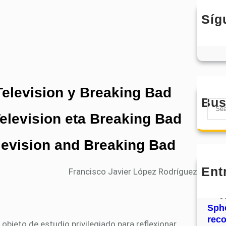
Síg
Television y Breaking Bad
Bus
S
Television eta Breaking Bad
e
a
r
elevision and Breaking Bad
c
h
Ent
Francisco Javier López Rodríguez
MHJ
núm
31
Sphe
rec
objeto de estudio privilegiado para reflexionar