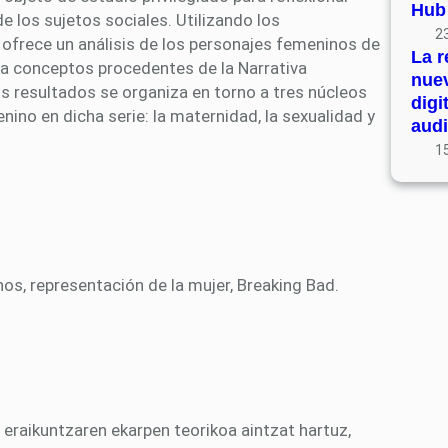
Hub
e los sujetos sociales. Utilizando los
23
 ofrece un análisis de los personajes femeninos de
La r
na conceptos procedentes de la Narrativa
nue
os resultados se organiza en torno a tres núcleos
digi
nino en dicha serie: la maternidad, la sexualidad y
audi
15
os, representación de la mujer, Breaking Bad.
raikuntzaren ekarpen teorikoa aintzat hartuz,