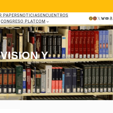
R PAPERS
NOTICIAS
ENCUENTROS
Facebook
LinkedIn
X
Bluesky
YouTube
Amazon
CONGRESO PLATCOM
VISION Y