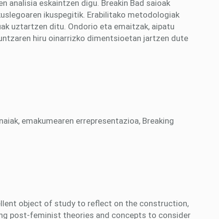
 analisia eskaintzen digu. Breakin Bad saioak
kuslegoaren ikuspegitik. Erabilitako metodologiak
ak uztartzen ditu. Ondorio eta emaitzak, aipatu
tzaren hiru oinarrizko dimentsioetan jartzen dute
naiak, emakumearen errepresentazioa, Breaking
lent object of study to reflect on the construction,
sing post-feminist theories and concepts to consider