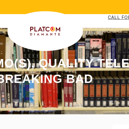
CALL FO
O(S), QUALITY TELE
BREAKING BAD