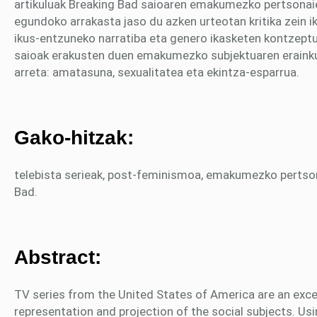
artikuluak Breaking Bad saioaren emakumezko pertsonaien
egundoko arrakasta jaso du azken urteotan kritika zein i
ikus-entzuneko narratiba eta genero ikasketen kontzeptu
saioak erakusten duen emakumezko subjektuaren erainkun
arreta: amatasuna, sexualitatea eta ekintza-esparrua.
Gako-hitzak:
telebista serieak, post-feminismoa, emakumezko pertso
Bad.
Abstract:
TV series from the United States of America are an excel
representation and projection of the social subjects. U