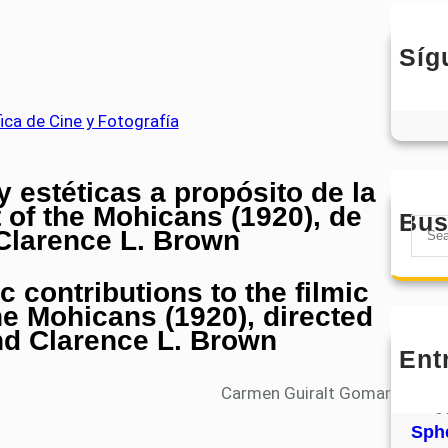
Síg
y estéticas a propósito de la
t of the Mohicans (1920), de
Bus
S
Clarence L. Brown
e
a
c contributions to the filmic
r
he Mohicans (1920), directed
c
nd Clarence L. Brown
h
Ent
MHJ
núm
Carmen Guiralt Gomar
31
Sphe