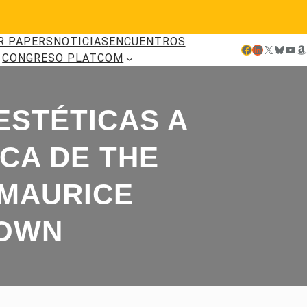
R PAPERS
NOTICIAS
ENCUENTROS
Facebook
LinkedIn
X
Bluesky
YouTube
Amazon
CONGRESO PLATCOM
ESTÉTICAS A
ICA DE THE
 MAURICE
ROWN