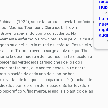
rec
Hub
23
La r
e Mohicans (1920), sobre la famosa novela homónima
nue
por Maurice Tourneur y Clarence L. Brown.
digi
 con Brown traba-jando como su ayudante. No
audi
avemente enfermo, y Brown realizó la película casi al
15
r a su discí-pulo la mitad del crédito. Pese a ello,
al film. Tal controversia surge a raíz de que The
omo la obra maestra de Tourneur. Este artículo se
blecer las verdaderas atribuciones de los dos
lación profesional, que abarcó desde 1915 hasta
participación de cada uno de ellos, se han
ntrevistas de los que participaron en él (muchas de
blicados por la prensa de la época. Se ha llevado a
liográfico y, finalmente, el análisis plástico de las