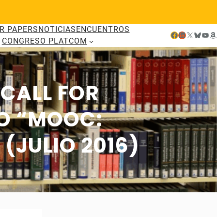
R PAPERS
NOTICIAS
ENCUENTROS
Facebook
LinkedIn
X
Bluesky
YouTube
Amazon
CONGRESO PLATCOM
 CALL FOR
O “MOOC:
(JULIO 2016)