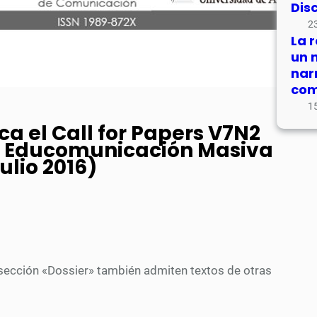
Dis
23
La 
un 
nar
com
15
a el Call for Papers V7N2
: Educomunicación Masiva
ulio 2016)
ección «Dossier» también admiten textos de otras