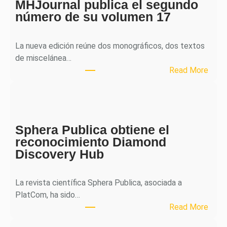
MHJournal publica el segundo
número de su volumen 17
La nueva edición reúne dos monográficos, dos textos
de miscelánea…
:
Read More
M
H
J
o
Sphera Publica obtiene el
u
reconocimiento Diamond
r
Discovery Hub
n
a
l
La revista científica Sphera Publica, asociada a
p
PlatCom, ha sido…
u
:
Read More
b
S