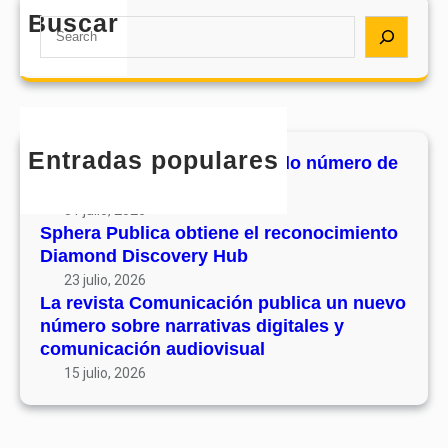
d
e
Buscar
a
S
e
l
C
e
s
r
o
a
u
e
m
r
v
c
u
c
o
o
n
h
l
Entradas populares
n
MHJournal publica el segundo número de
i
u
o
su volumen 17
c
m
c
31 julio, 2026
a
e
i
Sphera Publica obtiene el reconocimiento
c
n
Diamond Discovery Hub
m
i
1
i
23 julio, 2026
ó
7
La revista Comunicación publica un nuevo
e
n
número sobre narrativas digitales y
n
p
comunicación audiovisual
t
u
15 julio, 2026
o
b
D
l
i
i
a