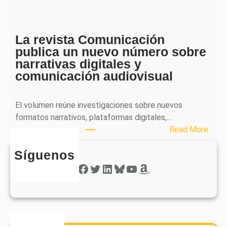
l
p
i
h
c
e
a
La revista Comunicación
r
e
publica un nuevo número sobre
a
l
narrativas digitales y
P
s
comunicación audiovisual
u
e
b
g
l
El volumen reúne investigaciones sobre nuevos
u
i
formatos narrativos, plataformas digitales,…
n
c
:
Read More
d
a
L
o
o
Síguenos
a
n
b
r
Facebook
Twitter
LinkedIn
Bluesky
YouTube
Amazon
ú
t
e
m
i
v
e
e
i
r
n
s
o
e
t