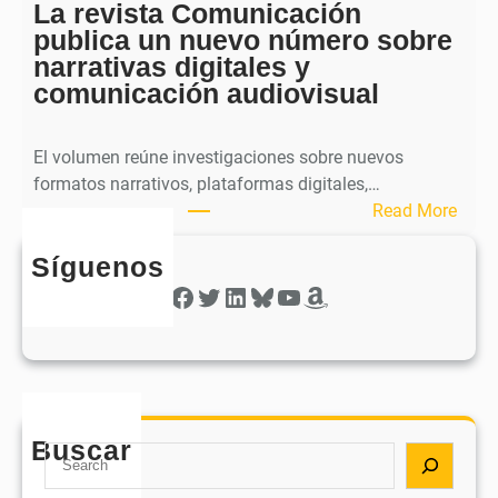
a
La revista Comunicación
r
e
publica un nuevo número sobre
a
l
narrativas digitales y
P
s
comunicación audiovisual
u
e
b
g
l
El volumen reúne investigaciones sobre nuevos
u
i
formatos narrativos, plataformas digitales,…
n
c
:
Read More
d
a
L
o
o
Síguenos
a
n
b
r
Facebook
Twitter
LinkedIn
Bluesky
YouTube
Amazon
ú
t
e
m
i
v
e
e
i
r
n
s
o
e
t
d
e
Buscar
a
S
e
l
C
e
s
r