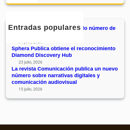
o
a
u
e
m
r
v
c
u
c
o
o
n
h
l
Entradas populares
n
MHJournal publica el segundo número de
i
u
o
su volumen 17
c
m
c
31 julio, 2026
a
e
i
Sphera Publica obtiene el reconocimiento
c
n
Diamond Discovery Hub
m
i
1
i
23 julio, 2026
ó
7
La revista Comunicación publica un nuevo
e
n
número sobre narrativas digitales y
n
p
comunicación audiovisual
t
u
15 julio, 2026
o
b
D
l
i
i
a
c
m
a
o
u