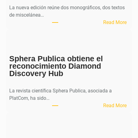
La nueva edición reúne dos monográficos, dos textos
de miscelánea…
:
Read More
M
H
J
o
Sphera Publica obtiene el
u
reconocimiento Diamond
r
Discovery Hub
n
a
l
La revista científica Sphera Publica, asociada a
p
PlatCom, ha sido…
u
:
Read More
b
S
l
p
i
h
c
e