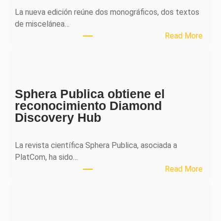
La nueva edición reúne dos monográficos, dos textos
de miscelánea…
:
Read More
M
H
J
o
Sphera Publica obtiene el
u
reconocimiento Diamond
r
Discovery Hub
n
a
l
La revista científica Sphera Publica, asociada a
p
PlatCom, ha sido…
u
:
Read More
b
S
l
p
i
h
c
e