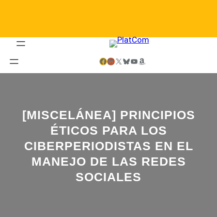
Saltar
al
contenido
Facebook
LinkedIn
X
Bluesky
YouTube
Amazon
[MISCELÁNEA] PRINCIPIOS
ÉTICOS PARA LOS
CIBERPERIODISTAS EN EL
MANEJO DE LAS REDES
SOCIALES