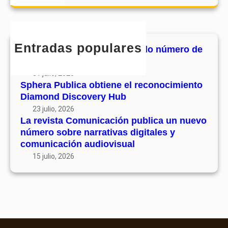
o
a
u
e
m
r
v
c
u
c
o
o
n
h
l
Entradas populares
n
MHJournal publica el segundo número de
i
u
o
su volumen 17
c
m
c
31 julio, 2026
a
e
i
Sphera Publica obtiene el reconocimiento
c
n
Diamond Discovery Hub
m
i
1
i
23 julio, 2026
ó
7
La revista Comunicación publica un nuevo
e
n
número sobre narrativas digitales y
n
p
comunicación audiovisual
t
u
15 julio, 2026
o
b
D
l
i
i
a
c
m
a
o
u