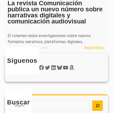
a
La revista Comunicación
r
e
publica un nuevo número sobre
a
l
narrativas digitales y
P
s
comunicación audiovisual
u
e
b
g
l
El volumen reúne investigaciones sobre nuevos
u
i
formatos narrativos, plataformas digitales,…
n
c
:
Read More
d
a
L
o
o
Síguenos
a
n
b
r
Facebook
Twitter
LinkedIn
Bluesky
YouTube
Amazon
ú
t
e
m
i
v
e
e
i
r
n
s
o
e
t
d
e
Buscar
a
S
e
l
C
e
s
r