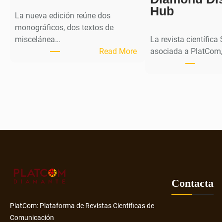
Hub
La nueva edición reúne dos
monográficos, dos textos de
miscelánea…
La revista científica
:
Read More
asociada a PlatCom,
M
H
J
o
u
r
n
a
l
p
u
Contacta
b
l
PlatCom: Plataforma de Revistas Científicas de
i
Comunicación