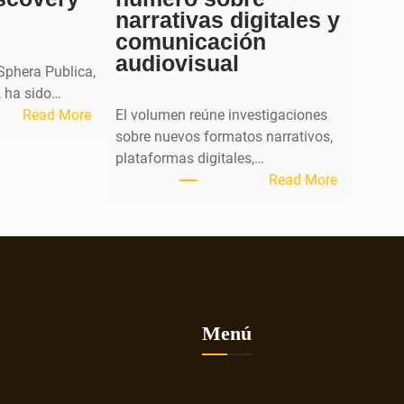
narrativas digitales y
comunicación
audiovisual
 Sphera Publica,
 ha sido…
:
Read More
El volumen reúne investigaciones
S
sobre nuevos formatos narrativos,
p
plataformas digitales,…
h
:
Read More
e
L
r
a
a
r
P
e
u
v
b
i
l
s
Menú
i
t
c
a
a
C