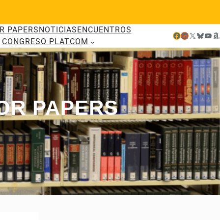
R PAPERS
NOTICIAS
ENCUENTROS
Facebook
LinkedIn
X
Bluesky
YouTube
Amazon
CONGRESO PLATCOM
FOR PAPERS