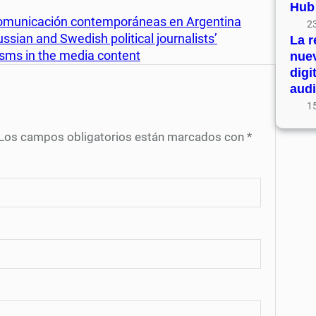
Hub
e comunicación contemporáneas en Argentina
23
ussian and Swedish political journalists’
La r
sms in the media content
nue
digi
audi
15
Los campos obligatorios están marcados con
*