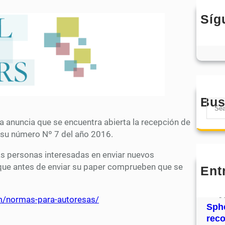
Síg
Bus
S
e
a anuncia que se encuentra abierta la recepción de
a
a su número Nº 7 del año 2016.
r
c
as personas interesadas en enviar nuevos
h
que antes de enviar su paper comprueben que se
Ent
MHJ
núm
31
om/normas-para-autoresas/
Sphe
rec