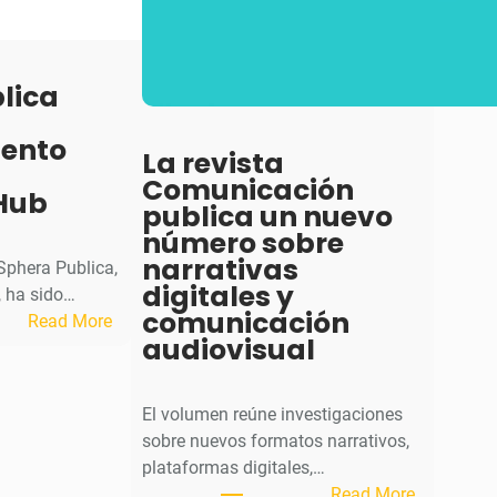
lica
iento
La revista
Comunicación
Hub
publica un nuevo
número sobre
narrativas
 Sphera Publica,
digitales y
 ha sido…
comunicación
:
Read More
audiovisual
S
p
h
El volumen reúne investigaciones
e
sobre nuevos formatos narrativos,
r
plataformas digitales,…
a
:
Read More