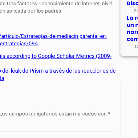
Dis
 de tres factores –conocimiento de internet, nivel
ón aplicada por los padres.
23
La 
un 
nar
rticulo/Estrategias-de-mediacin-parental-en-
com
-estrategias/594
15
s according to Google Scholar Metrics (2009-
 del leak de Prism a través de las reacciones de
la
Los campos obligatorios están marcados con
*