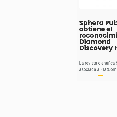
n
ú
m
e
Sphera Pub
r
obtiene el
o
reconocim
d
Diamond
e
Discovery 
s
u
La revista científica
v
asociada a PlatCom,
o
l
u
m
e
n
1
7