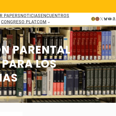
R PAPERS
NOTICIAS
ENCUENTROS
Facebook
LinkedIn
X
Bluesky
YouTube
Amazon
CONGRESO PLATCOM
ÓN PARENTAL
 PARA LOS
IAS