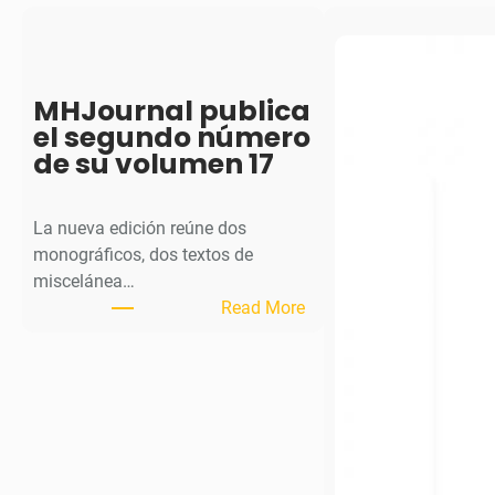
MHJournal publica
el segundo número
de su volumen 17
La nueva edición reúne dos
monográficos, dos textos de
miscelánea…
:
Read More
M
H
J
o
u
r
n