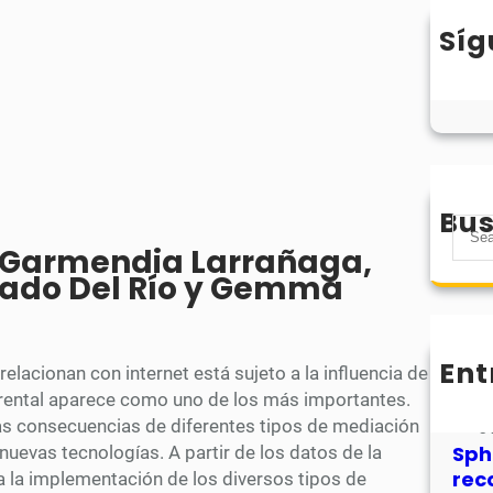
Síg
Bus
S
 Garmendia Larrañaga,
e
sado Del Río y Gemma
a
r
c
h
Ent
elacionan con internet está sujeto a la influencia de
MHJ
rental aparece como uno de los más importantes.
núm
as consecuencias de diferentes tipos de mediación
31
Sph
 nuevas tecnologías. A partir de los datos de la
rec
a la implementación de los diversos tipos de