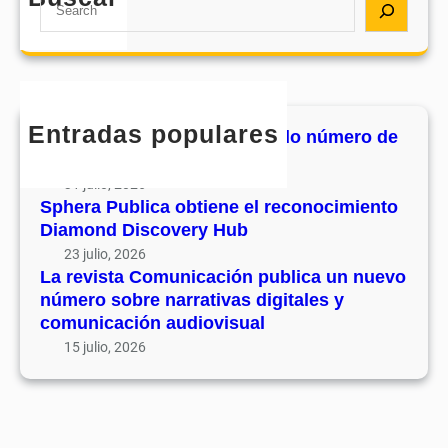
S
e
l
C
e
s
r
o
a
u
e
m
r
v
c
u
c
o
o
n
h
l
Entradas populares
n
MHJournal publica el segundo número de
i
u
o
su volumen 17
c
m
c
31 julio, 2026
a
e
i
Sphera Publica obtiene el reconocimiento
c
n
Diamond Discovery Hub
m
i
1
i
23 julio, 2026
ó
7
La revista Comunicación publica un nuevo
e
n
número sobre narrativas digitales y
n
p
comunicación audiovisual
t
u
15 julio, 2026
o
b
D
l
i
i
a
c
m