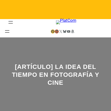
Saltar
al
contenido
Facebook
LinkedIn
X
Bluesky
YouTube
Amazon
[ARTÍCULO] LA IDEA DEL
TIEMPO EN FOTOGRAFÍA Y
CINE