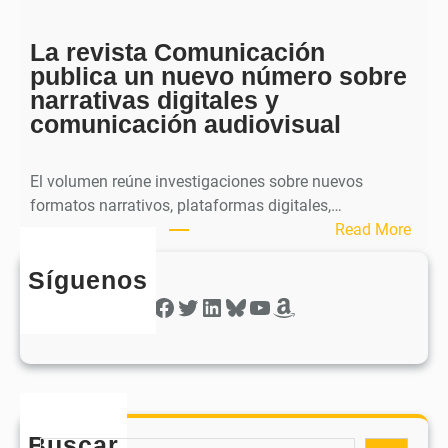
h
c
e
a
La revista Comunicación
r
e
publica un nuevo número sobre
a
l
narrativas digitales y
P
s
comunicación audiovisual
u
e
b
g
l
El volumen reúne investigaciones sobre nuevos
u
i
formatos narrativos, plataformas digitales,…
n
c
:
Read More
d
a
L
o
o
Síguenos
a
n
b
r
Facebook
Twitter
LinkedIn
Bluesky
YouTube
Amazon
ú
t
e
m
i
v
e
e
i
r
n
s
o
e
t
d
e
Buscar
a