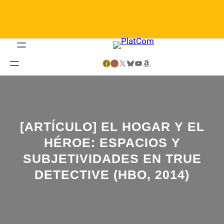
Saltar
al
contenido
Facebook
LinkedIn
X
Bluesky
YouTube
Amazon
[ARTÍCULO] EL HOGAR Y EL
HÉROE: ESPACIOS Y
SUBJETIVIDADES EN TRUE
DETECTIVE (HBO, 2014)