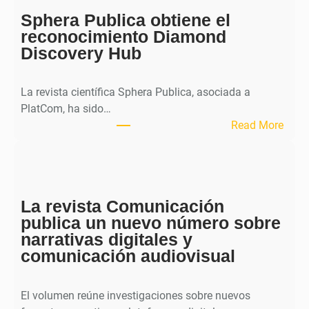
o
Sphera Publica obtiene el
u
reconocimiento Diamond
r
Discovery Hub
n
a
l
La revista científica Sphera Publica, asociada a
p
PlatCom, ha sido…
u
:
Read More
b
S
l
p
i
h
c
e
a
La revista Comunicación
r
e
publica un nuevo número sobre
a
l
narrativas digitales y
P
s
comunicación audiovisual
u
e
b
g
l
El volumen reúne investigaciones sobre nuevos
u
i