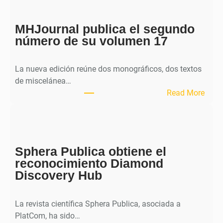
MHJournal publica el segundo
número de su volumen 17
La nueva edición reúne dos monográficos, dos textos
de miscelánea…
:
Read More
M
H
J
o
Sphera Publica obtiene el
u
reconocimiento Diamond
r
Discovery Hub
n
a
l
La revista científica Sphera Publica, asociada a
p
PlatCom, ha sido…