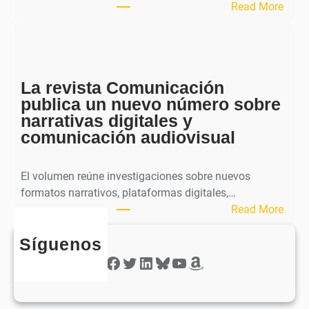
u
:
Read More
b
S
l
p
i
h
c
e
a
La revista Comunicación
r
e
publica un nuevo número sobre
a
l
narrativas digitales y
P
s
comunicación audiovisual
u
e
b
g
l
El volumen reúne investigaciones sobre nuevos
u
i
formatos narrativos, plataformas digitales,…
n
c
:
Read More
d
a
L
o
o
Síguenos
a
n
b
r
Facebook
Twitter
LinkedIn
Bluesky
YouTube
Amazon
ú
t
e
m
i
v
e
e
i