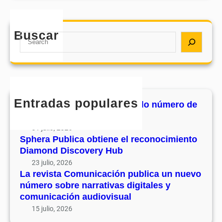
r
n
s
o
e
t
d
e
Buscar
a
S
e
l
C
e
s
r
o
a
u
e
m
r
v
c
u
c
o
o
n
h
l
Entradas populares
n
MHJournal publica el segundo número de
i
u
o
su volumen 17
c
m
c
31 julio, 2026
a
e
i
Sphera Publica obtiene el reconocimiento
c
n
Diamond Discovery Hub
m
i
1
i
23 julio, 2026
ó
7
La revista Comunicación publica un nuevo
e
n
número sobre narrativas digitales y
n
p
comunicación audiovisual
t
u
15 julio, 2026
o
b