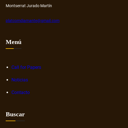
b
Montserrat Jurado Martín
r
e
platcomdiamante@gmail.com
n
a
r
Menú
r
a
t
i
Call for Papers
v
a
Noticias
s
Contacto
d
i
g
Buscar
i
t
a