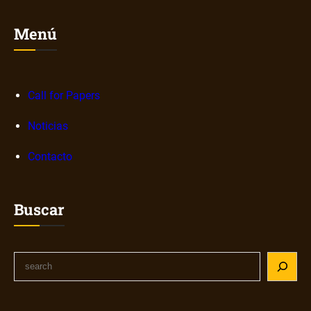
Menú
Call for Papers
Noticias
Contacto
Buscar
S
e
a
r