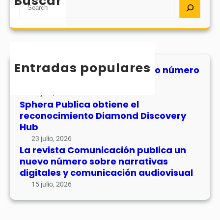
Buscar
S
e
a
r
c
h
Entradas populares
MHJournal publica el segundo número
de su volumen 17
31 julio, 2026
Sphera Publica obtiene el
reconocimiento Diamond Discovery
Hub
23 julio, 2026
La revista Comunicación publica un
nuevo número sobre narrativas
digitales y comunicación audiovisual
15 julio, 2026