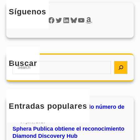
Síguenos
Facebook
Twitter
LinkedIn
Bluesky
YouTube
Amazon
Buscar
S
e
a
r
c
h
Entradas populares
MHJournal publica el segundo número de
su volumen 17
31 julio, 2026
Sphera Publica obtiene el reconocimiento
Diamond Discovery Hub