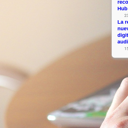
rec
Hub
23
La r
nue
digi
audi
15