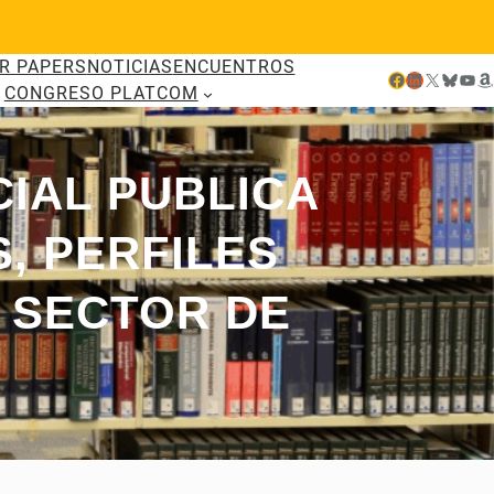
R PAPERS
NOTICIAS
ENCUENTROS
Facebook
LinkedIn
X
Bluesky
YouTube
Amazon
CONGRESO PLATCOM
CIAL PUBLICA
, PERFILES
 SECTOR DE