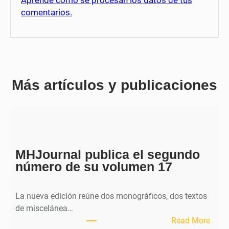
Aprende cómo se procesan los datos de tus
comentarios.
Más artículos y publicaciones
MHJournal publica el segundo
número de su volumen 17
La nueva edición reúne dos monográficos, dos textos
de miscelánea…
:
Read More