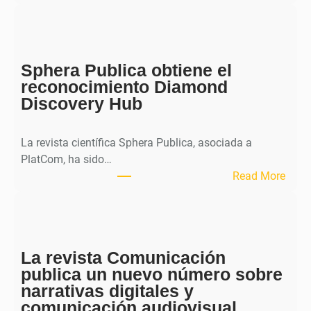
M
H
J
o
Sphera Publica obtiene el
u
reconocimiento Diamond
r
Discovery Hub
n
a
l
La revista científica Sphera Publica, asociada a
p
PlatCom, ha sido…
u
:
Read More
b
S
l
p
i
h
c
e
a
La revista Comunicación
r
e
publica un nuevo número sobre
a
l
narrativas digitales y
P
s
comunicación audiovisual
u