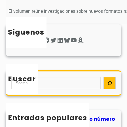
El volumen reúne investigaciones sobre nuevos formatos na
Síguenos
Facebook
Twitter
LinkedIn
Bluesky
YouTube
Amazon
Buscar
S
e
a
r
c
h
Entradas populares
MHJournal publica el segundo número
de su volumen 17