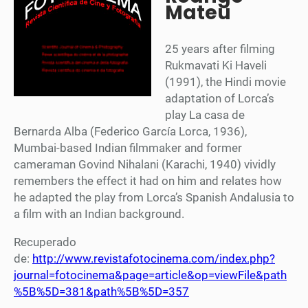
Mateu
25 years after filming
Rukmavati Ki Haveli
(1991), the Hindi movie
adaptation of Lorca’s
play La casa de
Bernarda Alba (Federico García Lorca, 1936),
Mumbai-based Indian filmmaker and former
cameraman Govind Nihalani (Karachi, 1940) vividly
remembers the effect it had on him and relates how
he adapted the play from Lorca’s Spanish Andalusia to
a film with an Indian background.
Recuperado
de:
http://www.revistafotocinema.com/index.php?
journal=fotocinema&page=article&op=viewFile&path
%5B%5D=381&path%5B%5D=357