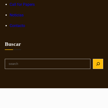
Call for Papers
Noticias
Contacto
Buscar
S
e
a
r
c
h