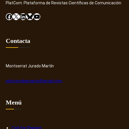
i
PlatCom: Plataforma de Revistas Científicas de Comunicación
e
s
v
Facebook
X
LinkedIn
Bluesky
YouTube
c
o
o
n
v
ú
e
m
Contacta
r
e
y
r
H
o
u
s
Montserrat Jurado Martín
b
o
b
platcomdiamante@gmail.com
r
e
n
Menú
a
r
r
a
Call for Papers