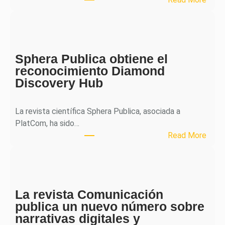
M
H
J
o
Sphera Publica obtiene el
u
reconocimiento Diamond
r
Discovery Hub
n
a
l
La revista científica Sphera Publica, asociada a
p
PlatCom, ha sido…
u
:
Read More
b
S
l
p
i
h
c
e
a
La revista Comunicación
r
e
publica un nuevo número sobre
a
l
narrativas digitales y
P