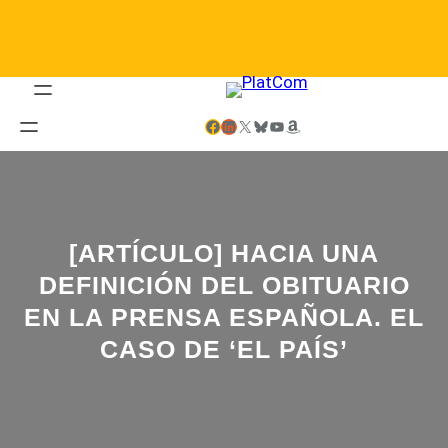
Saltar
al
contenido
Facebook
LinkedIn
X
Bluesky
YouTube
Amazon
[ARTÍCULO] HACIA UNA
DEFINICIÓN DEL OBITUARIO
EN LA PRENSA ESPAÑOLA. EL
CASO DE ‘EL PAÍS’