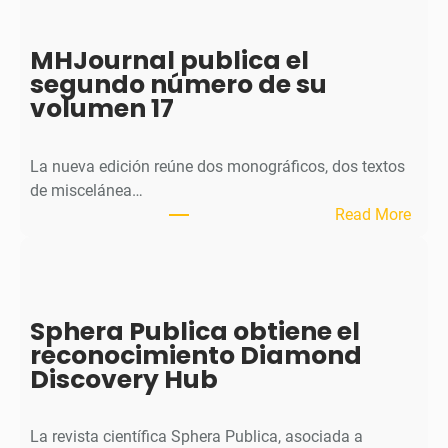
MHJournal publica el
segundo número de su
volumen 17
La nueva edición reúne dos monográficos, dos textos
de miscelánea…
:
Read More
M
H
J
o
Sphera Publica obtiene el
u
reconocimiento Diamond
r
Discovery Hub
n
a
l
La revista científica Sphera Publica, asociada a