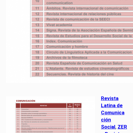
Revista
Latina de
Comunica
ción
Social
,
ZER