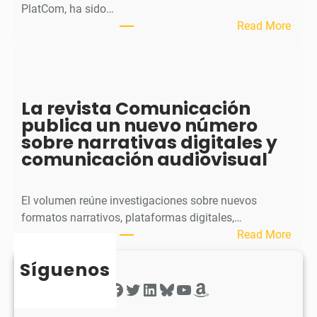
p
PlatCom, ha sido…
u
:
Read More
b
S
l
p
i
h
c
e
La revista Comunicación
a
r
publica un nuevo número
e
a
sobre narrativas digitales y
l
P
comunicación audiovisual
s
u
e
b
g
l
El volumen reúne investigaciones sobre nuevos
u
i
formatos narrativos, plataformas digitales,…
n
c
:
Read More
d
a
L
o
o
Síguenos
a
n
b
r
Facebook
Twitter
LinkedIn
Bluesky
YouTube
Amazon
ú
t
e
m
i