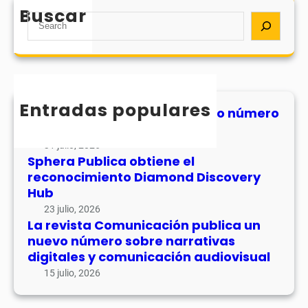
Buscar
S
e
a
r
c
h
Entradas populares
MHJournal publica el segundo número
de su volumen 17
31 julio, 2026
Sphera Publica obtiene el
reconocimiento Diamond Discovery
Hub
23 julio, 2026
La revista Comunicación publica un
nuevo número sobre narrativas
digitales y comunicación audiovisual
15 julio, 2026