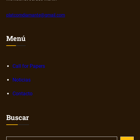
platcomdiamante@gmail.com
Menú
Call for Papers
Noticias
Contacto
Buscar
S