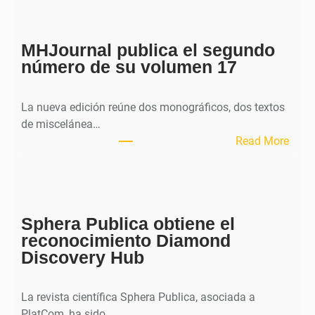
MHJournal publica el segundo
número de su volumen 17
La nueva edición reúne dos monográficos, dos textos
de miscelánea…
:
Read More
M
H
J
o
Sphera Publica obtiene el
u
reconocimiento Diamond
r
Discovery Hub
n
a
l
La revista científica Sphera Publica, asociada a
p
PlatCom, ha sido…