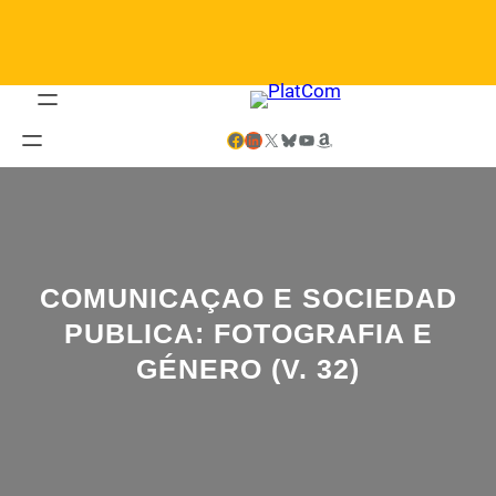
Saltar
al
contenido
Facebook
LinkedIn
X
Bluesky
YouTube
Amazon
COMUNICAÇAO E SOCIEDAD
PUBLICA: FOTOGRAFIA E
GÉNERO (V. 32)