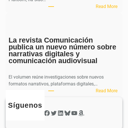
u
:
Read More
b
S
l
p
i
h
c
e
a
La revista Comunicación
r
e
publica un nuevo número sobre
a
l
narrativas digitales y
P
s
comunicación audiovisual
u
e
b
g
l
El volumen reúne investigaciones sobre nuevos
u
i
formatos narrativos, plataformas digitales,…
n
c
:
Read More
d
a
L
o
o
Síguenos
a
n
b
r
Facebook
Twitter
LinkedIn
Bluesky
YouTube
Amazon
ú
t
e
m
i
v
e