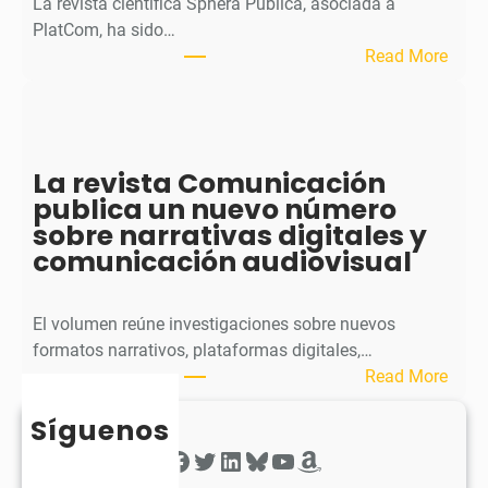
La revista científica Sphera Publica, asociada a
p
PlatCom, ha sido…
u
:
Read More
b
S
l
p
i
h
c
e
La revista Comunicación
a
r
publica un nuevo número
e
a
sobre narrativas digitales y
l
P
comunicación audiovisual
s
u
e
b
g
l
El volumen reúne investigaciones sobre nuevos
u
i
formatos narrativos, plataformas digitales,…
n
c
:
Read More
d
a
L
o
o
Síguenos
a
n
b
r
Facebook
Twitter
LinkedIn
Bluesky
YouTube
Amazon
ú
t
e