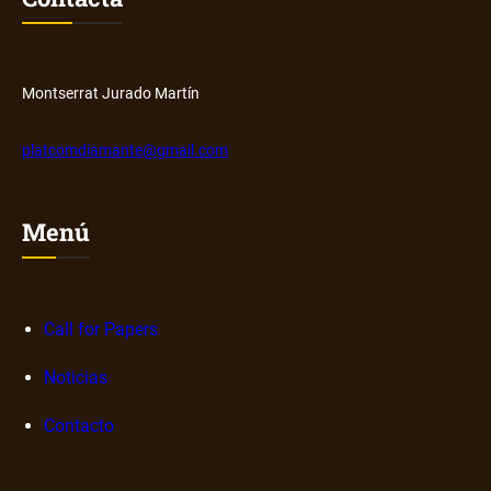
u
s
b
o
b
r
Montserrat Jurado Martín
e
n
platcomdiamante@gmail.com
a
r
r
Menú
a
t
i
v
Call for Papers
a
Noticias
s
d
Contacto
i
g
i