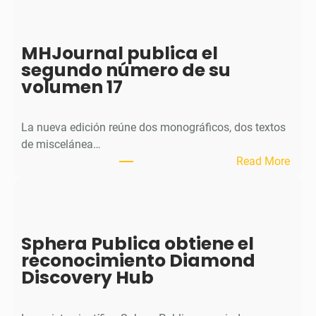
MHJournal publica el
segundo número de su
volumen 17
La nueva edición reúne dos monográficos, dos textos
de miscelánea…
:
Read More
M
H
J
o
Sphera Publica obtiene el
u
reconocimiento Diamond
r
Discovery Hub
n
a
l