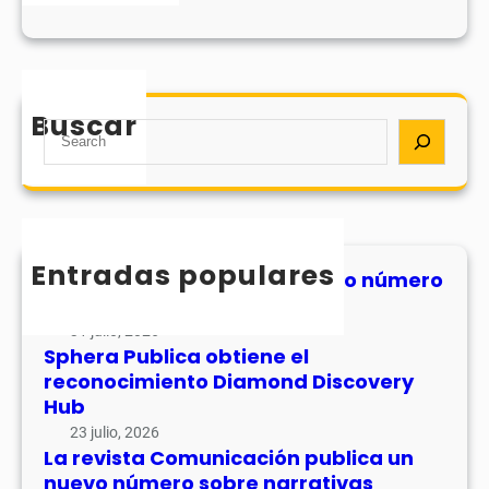
Buscar
S
e
a
r
c
h
Entradas populares
MHJournal publica el segundo número
de su volumen 17
31 julio, 2026
Sphera Publica obtiene el
reconocimiento Diamond Discovery
Hub
23 julio, 2026
La revista Comunicación publica un
nuevo número sobre narrativas