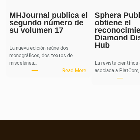
MHJournal publica el
Sphera Publ
segundo número de
obtiene el
su volumen 17
reconocimi
Diamond Di
Hub
La nueva edición reúne dos
monográficos, dos textos de
miscelánea…
La revista científica
:
Read More
asociada a PlatCom,
M
H
J
o
u
r
n
a
l