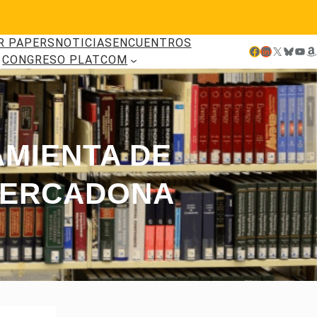
R PAPERS
NOTICIAS
ENCUENTROS
Facebook
LinkedIn
X
Bluesky
YouTube
Amazon
CONGRESO PLATCOM
AMIENTA DE
 MERCADONA