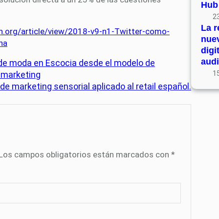
Hub
23
La r
.org/article/view/2018-v9-n1-Twitter-como-
nue
na
digi
audi
s de moda en Escocia desde el modelo de
e marketing
15
de marketing sensorial aplicado al retail español.
Los campos obligatorios están marcados con
*