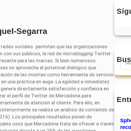
Síg
quel-Segarra
as redes sociales permiten que las organizaciones
n con sus públicos, la red de
microblogging
Twitter
Bus
S
resante para las marcas. Si bien numerosos
e
sas no aprovecha el potencial dialógico que
a
lización de las mismas como herramienta de servicio
r
e en una práctica en auge .La agilidad e inmediatez
c
 y genera directamente satisfacción y confianza en
h
izar el perfil de Twitter de Mercadona para
Ent
MHJ
mienta de atención al cliente. Para ello, en
núm
posteriormente se realiza un análisis de contenido de
31
2016). Los principales resultados ponen de
Sphe
cipales usos que Mercadona trata de ofrecer a través
rec
 solución directa a un 25% de las cuestiones