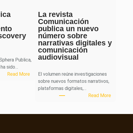
ica
La revista
Comunicación
ento
publica un nuevo
scovery
número sobre
narrativas digitales y
comunicación
audiovisual
 Sphera Publica,
 ha sido…
:
Read More
El volumen reúne investigaciones
S
sobre nuevos formatos narrativos,
p
plataformas digitales,…
h
:
Read More
e
L
r
a
a
r
P
e
u
v