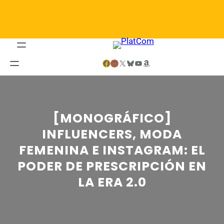
Saltar
al
contenido
Facebook
LinkedIn
X
Bluesky
YouTube
Amazon
[MONOGRÁFICO]
INFLUENCERS, MODA
FEMENINA E INSTAGRAM: EL
PODER DE PRESCRIPCIÓN EN
LA ERA 2.0