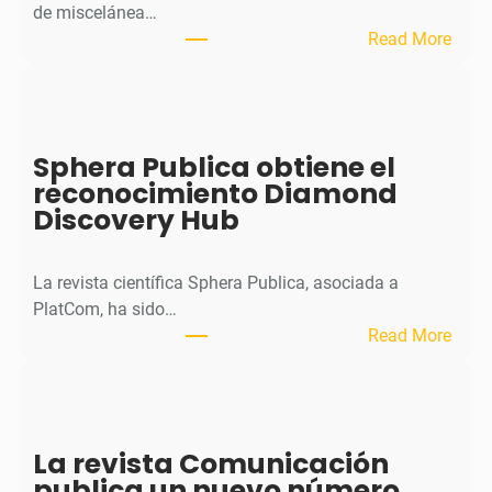
de miscelánea…
:
Read More
M
H
J
o
Sphera Publica obtiene el
u
reconocimiento Diamond
r
Discovery Hub
n
a
l
La revista científica Sphera Publica, asociada a
p
PlatCom, ha sido…
u
:
Read More
b
S
l
p
i
h
c
e
La revista Comunicación
a
r
publica un nuevo número
e