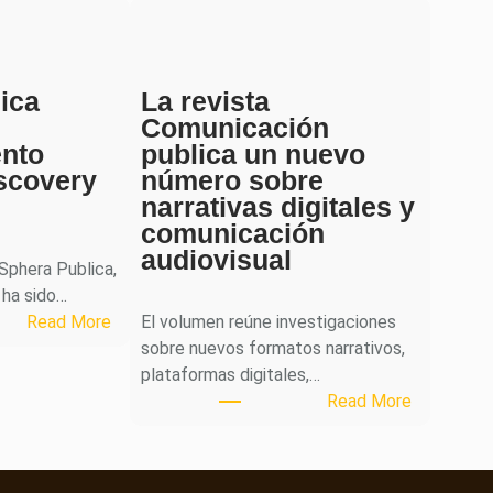
ica
La revista
Comunicación
ento
publica un nuevo
scovery
número sobre
narrativas digitales y
comunicación
audiovisual
 Sphera Publica,
 ha sido…
:
Read More
El volumen reúne investigaciones
S
sobre nuevos formatos narrativos,
p
plataformas digitales,…
h
:
Read More
e
L
r
a
a
r