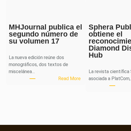
MHJournal publica el
Sphera Publ
segundo número de
obtiene el
su volumen 17
reconocimi
Diamond Di
Hub
La nueva edición reúne dos
monográficos, dos textos de
miscelánea…
La revista científica
:
Read More
asociada a PlatCom,
M
H
J
o
u
r
n