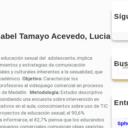
Síg
sabel Tamayo Acevedo, Lucia
a educación sexual del adolescente, implica
Bus
S
mientos y estrategias de comunicación
e
les y culturales inherentes a la sexualidad, que
a
 académico.
Objetivo:
Caracterizar los
r
 profesores al videojuego comercial en procesos
c
s de Medellín.
Metodología:
Estudio descriptivo
h
spondiendo una encuesta sobre intervención en
Ent
MHJ
ativos en el aula, conocimientos sobre uso de TIC
núm
proyectos de educación sexual; el 90,6%
31
ra informarse; el 82,7% piensa que los educandos
Sphe
ideojuegos comerciales comunican ideas sexistas,