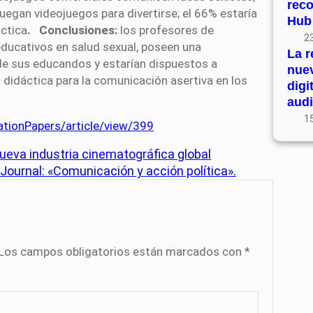
rec
juegan videojuegos para divertirse; el 66% estaría
Hub
áctica
. Conclusiones:
los profesores de
23
educativos en salud sexual, poseen una
La r
de sus educandos y estarían dispuestos a
nue
didáctica para la comunicación asertiva en los
digi
audi
15
ationPapers/article/view/399
nueva industria cinematográfica global
ournal: «Comunicación y acción política».
Los campos obligatorios están marcados con
*