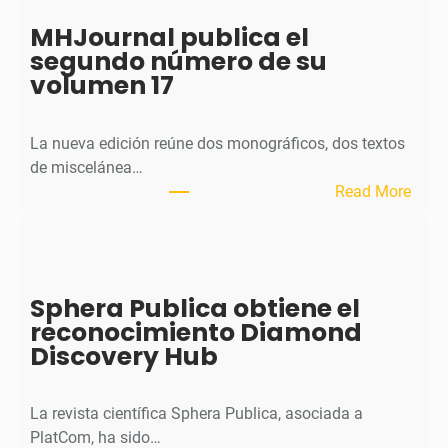
MHJournal publica el
segundo número de su
volumen 17
La nueva edición reúne dos monográficos, dos textos
de miscelánea…
:
Read More
M
H
J
o
Sphera Publica obtiene el
u
reconocimiento Diamond
r
Discovery Hub
n
a
l
La revista científica Sphera Publica, asociada a
p
PlatCom, ha sido…