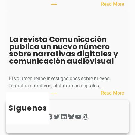
u
:
Read More
b
S
l
p
i
h
c
e
La revista Comunicación
a
r
publica un nuevo número
e
a
sobre narrativas digitales y
l
P
comunicación audiovisual
s
u
e
b
g
l
El volumen reúne investigaciones sobre nuevos
u
i
formatos narrativos, plataformas digitales,…
n
c
:
Read More
d
a
L
o
o
Síguenos
a
n
b
r
Facebook
Twitter
LinkedIn
Bluesky
YouTube
Amazon
ú
t
e
m
i
v
e
e