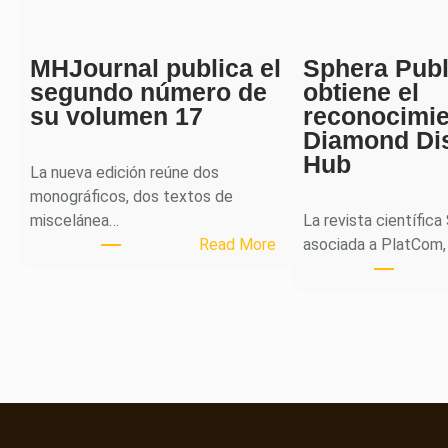
MHJournal publica el
Sphera Publ
segundo número de
obtiene el
su volumen 17
reconocimi
Diamond Di
Hub
La nueva edición reúne dos
monográficos, dos textos de
miscelánea…
La revista científica
:
Read More
asociada a PlatCom,
M
H
J
o
u
r
n
a