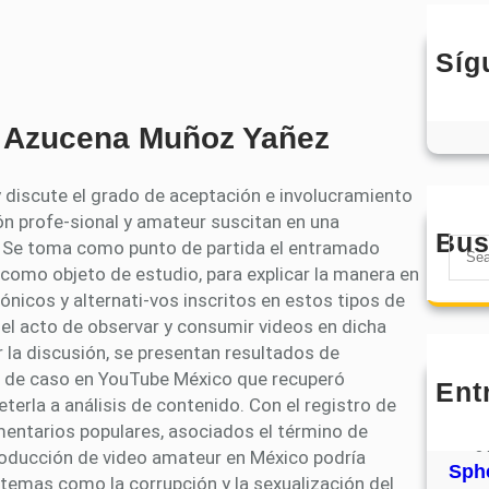
Síg
a Azucena Muñoz Yañez
 y discute el grado de aceptación e involucramiento
ón profe-sional y amateur suscitan en una
Bus
S
Se toma como punto de partida el entramado
e
como objeto de estudio, para explicar la manera en
a
nicos y alternati-vos inscritos en estos tipos de
r
el acto de observar y consumir videos en dicha
c
 la discusión, se presentan resultados de
h
o de caso en YouTube México que recuperó
Ent
MHJ
eterla a análisis de contenido. Con el registro de
núm
mentarios populares, asociados el término de
31
oducción de video amateur en México podría
Sphe
 temas como la corrupción y la sexualización del