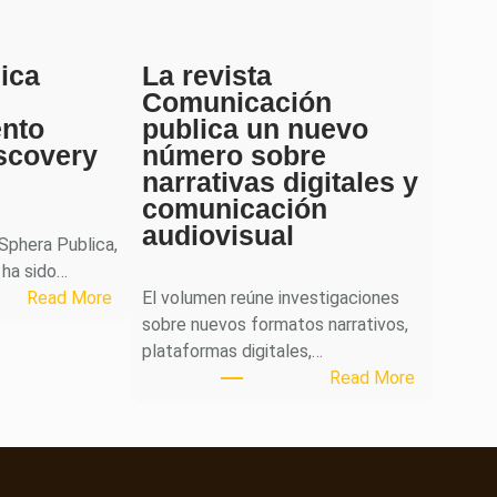
ica
La revista
Comunicación
ento
publica un nuevo
scovery
número sobre
narrativas digitales y
comunicación
audiovisual
 Sphera Publica,
 ha sido…
:
Read More
El volumen reúne investigaciones
S
sobre nuevos formatos narrativos,
p
plataformas digitales,…
h
:
Read More
e
L
r
a
a
r
P
e