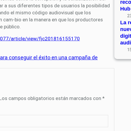
rec
a sus diferentes tipos de usuarios la posibilidad
Hub
zando el mismo código audiovisual que los
23
un cam-bio en la manera en que los productores
La r
e público.
nue
digi
-9077/article/view/fjc201816155170
audi
15
para conseguir el éxito en una campaña de
Los campos obligatorios están marcados con
*