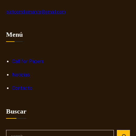
platcomdiamante@gmail.com
Menú
Call for Papers
Noticias
Contacto
Buscar
S