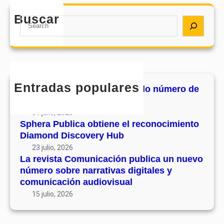
Buscar
S
e
a
r
c
h
Entradas populares
MHJournal publica el segundo número de
su volumen 17
31 julio, 2026
Sphera Publica obtiene el reconocimiento
Diamond Discovery Hub
23 julio, 2026
La revista Comunicación publica un nuevo
número sobre narrativas digitales y
comunicación audiovisual
15 julio, 2026