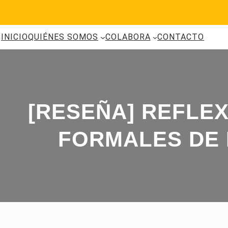
Saltar
al
contenido
INICIO
QUIÉNES SOMOS
COLABORA
CONTACTO
[RESEÑA] REFLE
FORMALES DE 