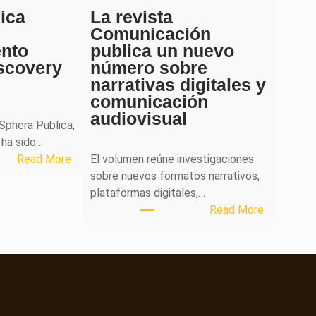
ica
La revista
Comunicación
ento
publica un nuevo
scovery
número sobre
narrativas digitales y
comunicación
audiovisual
 Sphera Publica,
 ha sido…
:
Read More
El volumen reúne investigaciones
S
sobre nuevos formatos narrativos,
p
plataformas digitales,…
h
:
Read More
e
L
r
a
a
r
P
e
u
v
b
i