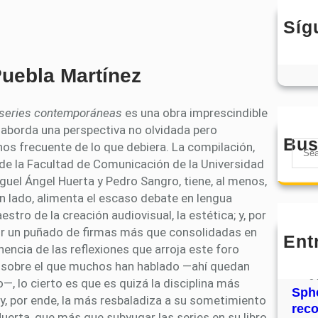
Síg
Puebla Martínez
as series contemporáneas
es una obra imprescindible
e aborda una perspectiva no olvidada pero
Bus
S
s frecuente de lo que debiera. La compilación,
e
 de la Facultad de Comunicación de la Universidad
a
guel Ángel Huerta y Pedro Sangro, tiene, al menos,
r
n lado, alimenta el escaso debate en lengua
c
estro de la creación audiovisual, la estética; y, por
h
nir un puñado de firmas más que consolidadas en
Ent
MHJ
nencia de las reflexiones que arroja este foro
núm
po sobre el que muchos han hablado —ahí quedan
31
—, lo cierto es que es quizá la disciplina más
Sphe
l y, por ende, la más resbaladiza a su sometimiento
rec
Huerta, que más que subyugar las series en su libro