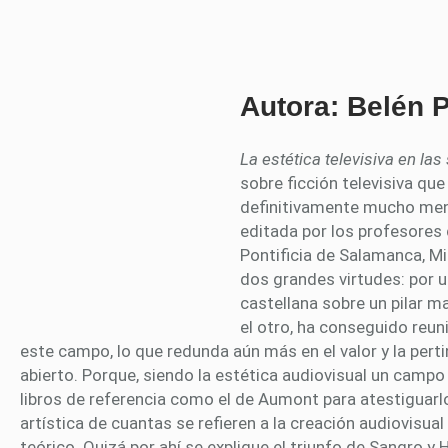
Autora: Belén 
La estética televisiva en l
sobre ficción televisiva qu
definitivamente mucho meno
editada por los profesores
Pontificia de Salamanca, Mi
dos grandes virtudes: por u
castellana sobre un pilar ma
el otro, ha conseguido reu
este campo, lo que redunda aún más en el valor y la perti
abierto. Porque, siendo la estética audiovisual un cam
libros de referencia como el de Aumont para atestiguarlo
artística de cuantas se refieren a la creación audiovisua
teórico. Quizá por ahí se explique el triunfo de Sangro y 