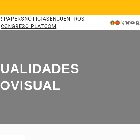
R PAPERS
NOTICIAS
ENCUENTROS
Facebook
LinkedIn
X
Bluesky
YouTube
Amazon
CONGRESO PLATCOM
CUALIDADES
IOVISUAL