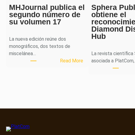
MHJournal publica el
Sphera Publ
segundo número de
obtiene el
su volumen 17
reconocimi
Diamond Di
Hub
La nueva edición reúne dos
monográficos, dos textos de
miscelánea…
La revista científica
:
Read More
asociada a PlatCom,
M
H
J
o
u
r
n
a
l
p